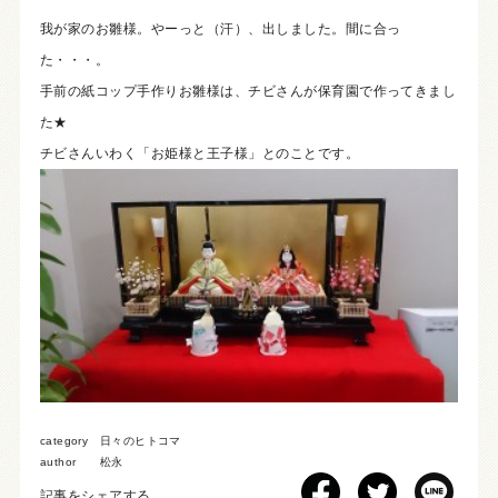
我が家のお雛様。やーっと（汗）、出しました。間に合っ
た・・・。
手前の紙コップ手作りお雛様は、チビさんが保育園で作ってきまし
た★
チビさんいわく「お姫様と王子様」とのことです。
category
日々のヒトコマ
author
松永
記事をシェアする