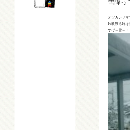
雪降っ
オツカレサマ
昨晩寝る時は
すげ～雪～！