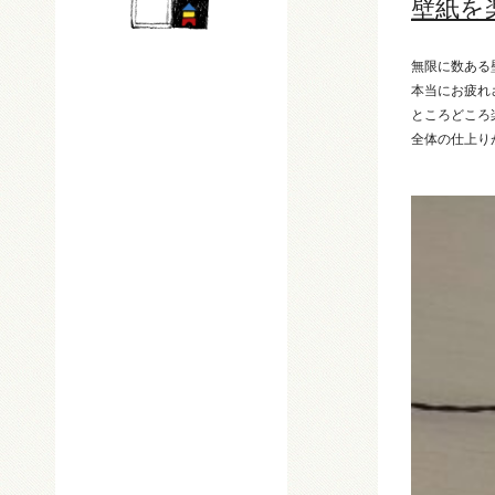
壁紙を
無限に数ある
本当にお疲れ
ところどころ
全体の仕上り