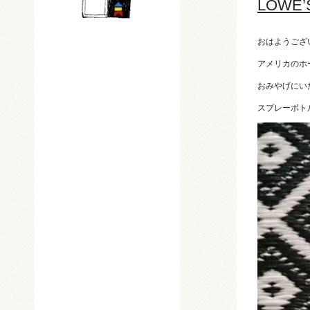
LOWE’
おはようござ
アメリカのホ
おみやげにい
スプレーボト