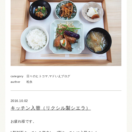
category
日々のヒトコマ
,
マドいえブログ
author
松永
2016.10.02
キッチン入替（リクシル製シエラ）
お疲れ様です。