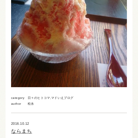
category
日々のヒトコマ
,
マドいえブログ
author
松永
2016.10.12
ならまち