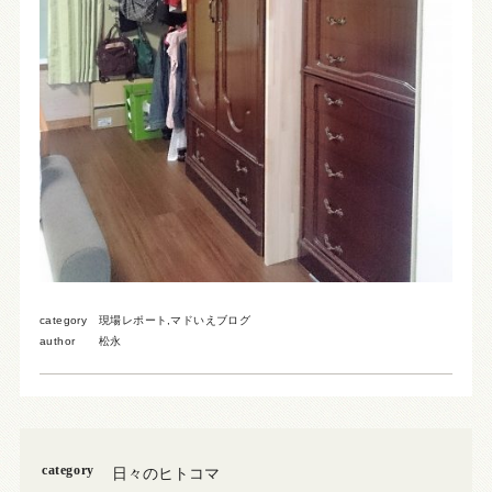
category
現場レポート
,
マドいえブログ
author
松永
category
日々のヒトコマ