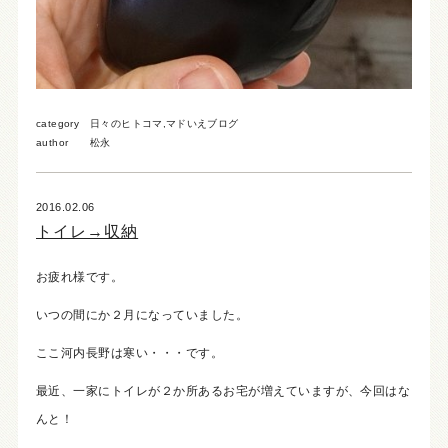
category
日々のヒトコマ
,
マドいえブログ
author
松永
2016.02.06
トイレ→収納
お疲れ様です。
いつの間にか２月になっていました。
ここ河内長野は寒い・・・です。
最近、一家にトイレが２か所あるお宅が増えていますが、今回はな
んと！