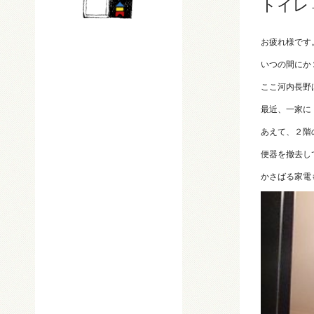
トイレ
お疲れ様です
いつの間にか
ここ河内長野
最近、一家に
あえて、２階
便器を撤去し
かさばる家電