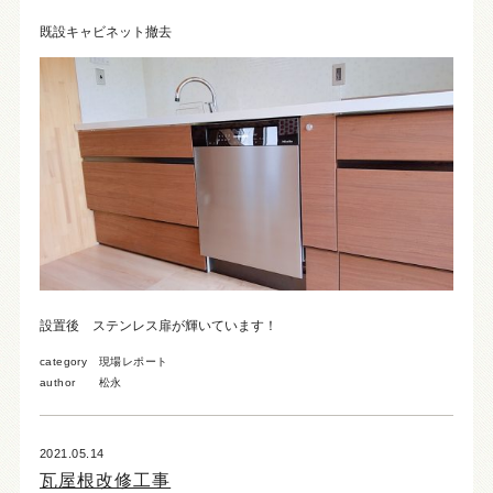
既設キャビネット撤去
設置後 ステンレス扉が輝いています！
category
現場レポート
author
松永
2021.05.14
瓦屋根改修工事