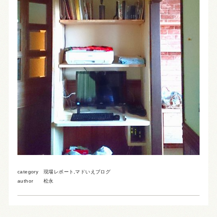
category
現場レポート
,
マドいえブログ
author
松永