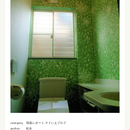
category
現場レポート
,
マドいえブログ
author
松永