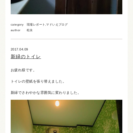
category
現場レポート
,
マドいえブログ
author
松永
2017.04.09
新緑のトイレ
お疲れ様です。
トイレの壁紙を張り替えました。
新緑でさわやかな雰囲気に変わりました。