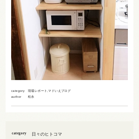
category
現場レポート
,
マドいえブログ
author
松永
category
日々のヒトコマ