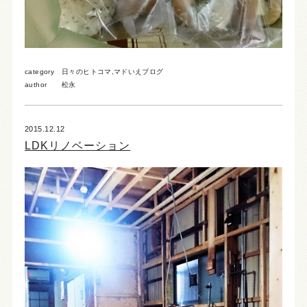
category
日々のヒトコマ
,
マドいえブログ
author
松永
2015.12.12
LDKリノベーション