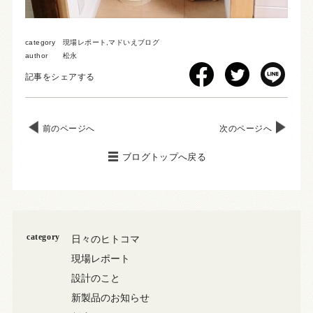
category
現場レポート
,
マドいえブログ
author
松永
記事をシェアする
前のページへ
次のページへ
ブログトップへ戻る
category
日々のヒトコマ
現場レポート
設計のこと
新製品のお知らせ