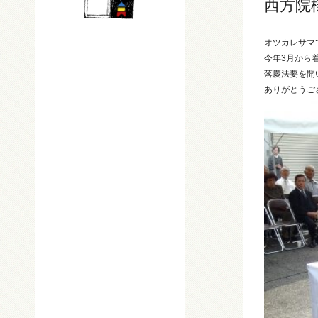
西方院
オツカレサマ
今年3月から
落慶法要を開
ありがとうご