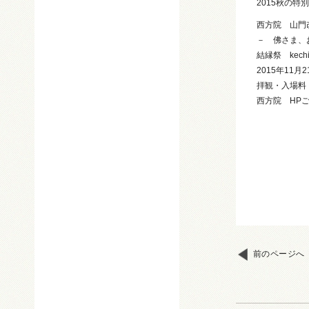
2015秋の
西方院 山門
－ 佛さま、
結縁祭 kechi-
2015年11月
拝観・入場料
西方院 HP
前のページへ