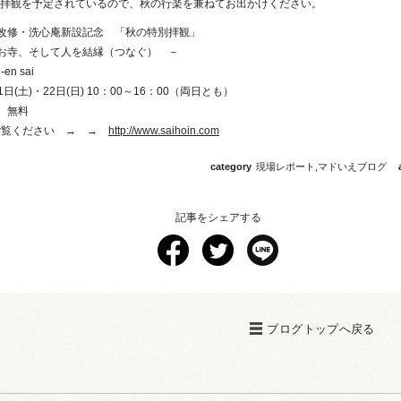
特別拝観を予定されているので、秋の行楽を兼ねてお出かけください。
改修・洗心庵新設記念 「秋の特別拝観」
お寺、そして人を結縁（つなぐ） －
en sai
21日(土)・22日(日) 10：00～16：00（両日とも）
 無料
ご覧ください → →
http://www.saihoin.com
category
現場レポート
,
マドいえブログ
記事をシェアする
ブログトップへ戻る