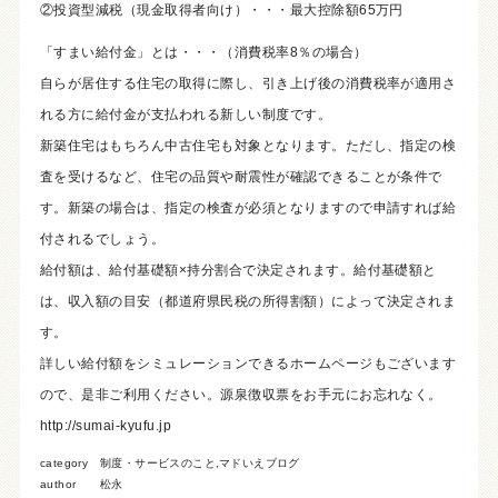
②投資型減税（現金取得者向け）・・・最大控除額65万円
「すまい給付金」とは・・・（消費税率8％の場合）
自らが居住する住宅の取得に際し、引き上げ後の消費税率が適用さ
れる方に給付金が支払われる新しい制度です。
新築住宅はもちろん中古住宅も対象となります。ただし、指定の検
査を受けるなど、住宅の品質や耐震性が確認できることが条件で
す。新築の場合は、指定の検査が必須となりますので申請すれば給
付されるでしょう。
給付額は、給付基礎額×持分割合で決定されます。給付基礎額と
は、収入額の目安（都道府県民税の所得割額）によって決定されま
す。
詳しい給付額をシミュレーションできるホームページもございます
ので、是非ご利用ください。源泉徴収票をお手元にお忘れなく。
http://sumai-kyufu.jp
category
制度・サービスのこと
,
マドいえブログ
author
松永