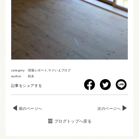
category
現場レポート
,
マドいえブログ
author
松永
記事をシェアする
前のページへ
次のページへ
ブログトップへ戻る