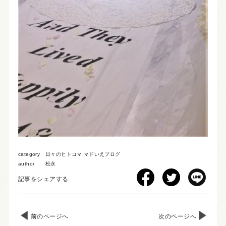
category
日々のヒトコマ
,
マドいえブログ
author
松永
記事をシェアする
前のページへ
次のページへ