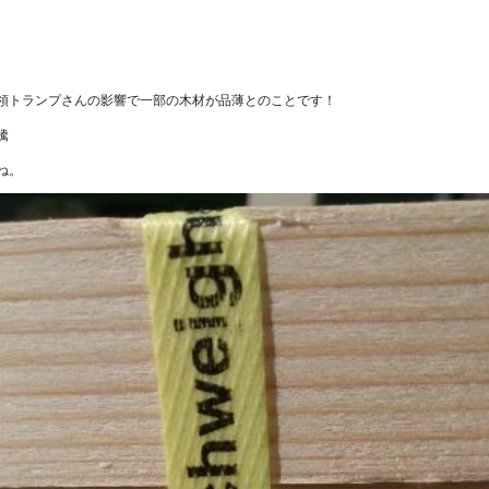
。
領トランプさんの影響で一部の木材が品薄とのことです！
騰
ね。