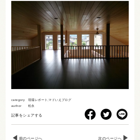
category
現場レポート
,
マドいえブログ
author
松永
記事をシェアする
前のページへ
次のページへ