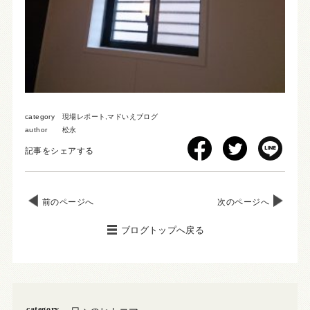
category
現場レポート
,
マドいえブログ
author
松永
記事をシェアする
前のページへ
次のページへ
ブログトップへ戻る
category