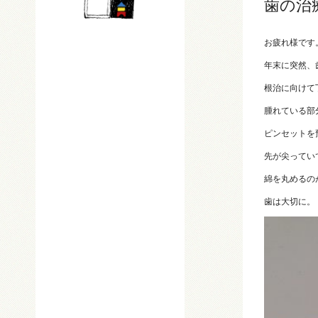
歯の治
お疲れ様です
年末に突然、
根治に向けて
腫れている部
ピンセットを
先が尖ってい
綿を丸めるの
歯は大切に。