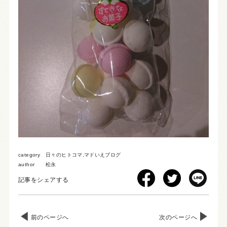
category
日々のヒトコマ
,
マドいえブログ
author
松永
記事をシェアする
前のページへ
次のページへ