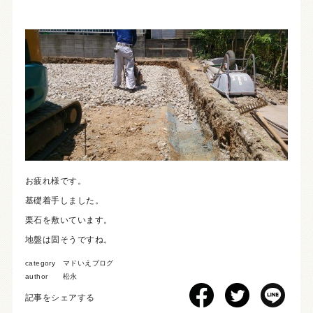
お疲れ様です。
基礎着手しました。
栗石を敷いています。
地盤は固そうですね。
category
マドいえブログ
author
松永
記事をシェアする